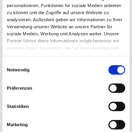
personalisieren, Funktionen für soziale Medien anbieten
zu können und die Zugriffe auf unsere Website zu
analysieren. Außerdem geben wir Informationen zu Ihrer
Verwendung unserer Website an unsere Partner für
soziale Medien, Werbung und Analysen weiter. Unsere
Partner führen diese Informationen möglicherweise mit
weiteren Daten zusammen, die Sie ihnen bereitgestellt
haben oder die sie im Rahmen Ihrer Nutzung der Dienste
gesammelt haben.
Einwilligungsauswahl
Für die Hobelware können viele verschiedene Holzarten zum
Notwendig
Einsatz kommen. Im Innenbereich beispielsweise werden
sehr oft nordische Fichte sowie Kiefer verwendet. Hinzu
kommen auch Holzarten wie „Hemlock“ oder „Red Cedar“. Als
Präferenzen
Bodenbelag kommen neben Lärche, Fichte und Kiefer auch
zahlreiche Hartholz-Arten aus exotischen oder heimischen
Statistiken
Hölzern in Frage. Fassadenverkleidungen im Außenbereich
profitieren von Hobelware aus Fichte, Lärche, Douglasie,
nordischer Fichte und sibirischer Lärche. Kiefernholz hat in
Marketing
diesem Bereich an Beliebtheit verloren, da es einer