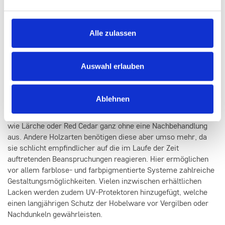
zusätzlichen Imprägnierung bedarf. Am häufigsten, da
universell einsatzbereit, ist aber nach wie vor das
Schattennut-Profil. Dazu gesellt sich das rustikale Landhaus-
Alle zulassen
Profil, welches wegen seiner Breite besonders auf größeren
Flächen sehr gut zur Geltung kommt. Gerne wird es auch für
Außenverkleidungen eingesetzt, weil es die rustikale Optik der
Auswahl erlauben
Fassade betont.
Was nun die Behandlung der Hobelware angeht, so haben sich
Ablehnen
im Innenbereich vor allem umweltverträgliche Lacke, Wachse
und Öle etabliert. Zwar kommen die bereits erwähnten Hölzer
wie Lärche oder Red Cedar ganz ohne eine Nachbehandlung
aus. Andere Holzarten benötigen diese aber umso mehr, da
sie schlicht empfindlicher auf die im Laufe der Zeit
auftretenden Beanspruchungen reagieren. Hier ermöglichen
vor allem farblose- und farbpigmentierte Systeme zahlreiche
Gestaltungsmöglichkeiten. Vielen inzwischen erhältlichen
Lacken werden zudem UV-Protektoren hinzugefügt, welche
einen langjährigen Schutz der Hobelware vor Vergilben oder
Nachdunkeln gewährleisten.