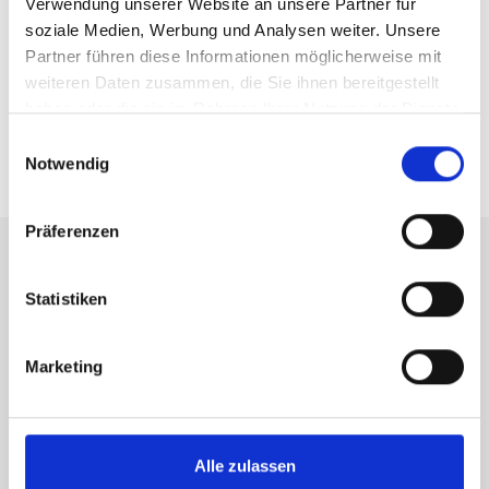
Verwendung unserer Website an unsere Partner für
soziale Medien, Werbung und Analysen weiter. Unsere
BESUCHEN SIE SSW DACH & HOLZ IN
Partner führen diese Informationen möglicherweise mit
weiteren Daten zusammen, die Sie ihnen bereitgestellt
BEDBURG!
haben oder die sie im Rahmen Ihrer Nutzung der Dienste
gesammelt haben.
Einwilligungsauswahl
Notwendig
Präferenzen
Statistiken
Marketing
Alle zulassen