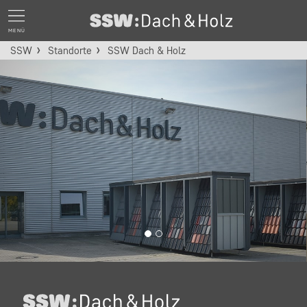
MENÜ
SSW
Standorte
SSW Dach & Holz