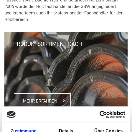
Fassade sowie Dachfenster und Solartechnik. Zum Januar
2006 wurde der Holzfachhandel an die SSW angegliedert
und ist seitdem auch Ihr professioneller Fachhändler für den
Holzbereich.
PRODUKTSORTIMENT DACH
MEHR ERFAHREN
Zustimmung
Details
Über Cookies