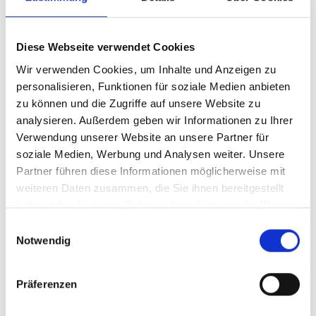
PRODUKTSORTIMENT HOLZ
Diese Webseite verwendet Cookies
Wir verwenden Cookies, um Inhalte und Anzeigen zu
personalisieren, Funktionen für soziale Medien anbieten
zu können und die Zugriffe auf unsere Website zu
analysieren. Außerdem geben wir Informationen zu Ihrer
Verwendung unserer Website an unsere Partner für
MEHR ERFAHREN
soziale Medien, Werbung und Analysen weiter. Unsere
Partner führen diese Informationen möglicherweise mit
weiteren Daten zusammen, die Sie ihnen bereitgestellt
haben oder die sie im Rahmen Ihrer Nutzung der Dienste
Unseren Handwerkspartnern bieten wir ein abgestimmtes
gesammelt haben.
Einwilligungsauswahl
Sortiment für den Holzbau und Innenausbau. Hierbei haben wir
Notwendig
in den letzten Jahren unser Lager ganz speziell auf den
regionalen Bedarf unserer Profis abgestimmt. Unsere
Ausstellung steht unseren Holzbauern, Dachdeckern,
Präferenzen
Tischlern und Gartenprofis zur Verfügung, um gemeinsam für
und mit den Bauherren Details zu bemustern und Lösungen zu