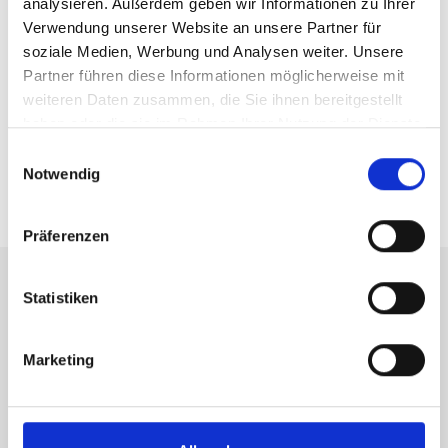
analysieren. Außerdem geben wir Informationen zu Ihrer
Verwendung unserer Website an unsere Partner für
soziale Medien, Werbung und Analysen weiter. Unsere
* Pflichtfeld
Partner führen diese Informationen möglicherweise mit
weiteren Daten zusammen, die Sie ihnen bereitgestellt
haben oder die sie im Rahmen Ihrer Nutzung der Dienste
KONTAKT AUFNEHMEN
gesammelt haben.
Einwilligungsauswahl
Notwendig
Präferenzen
Statistiken
Marketing